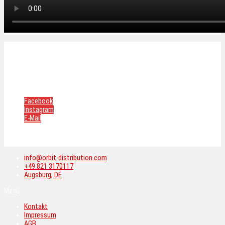
Kontakt
Impressum
AGB
Datenschutzerklärung
Cookie-Richtlinie
Facebook
Instagram
E-Mail
Copyright © 2026 Orbit Distribution.
All rights reserved.
info@orbit-distribution.com
+49 821 3170117
Augsburg, DE
Menü
Kontakt
Impressum
AGB