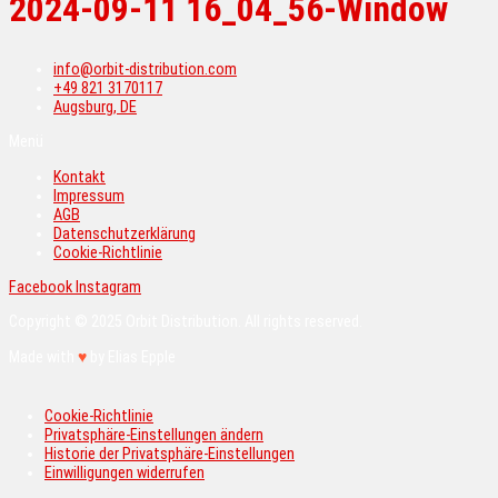
2024-09-11 16_04_56-Window
info@orbit-distribution.com
+49 821 3170117
Augsburg, DE
Menü
Kontakt
Impressum
AGB
Datenschutzerklärung
Cookie-Richtlinie
Facebook
Instagram
Copyright © 2025 Orbit Distribution. All rights reserved.
Made with
♥
by Elias Epple
Cookie-Richtlinie
Privatsphäre-Einstellungen ändern
Historie der Privatsphäre-Einstellungen
Einwilligungen widerrufen