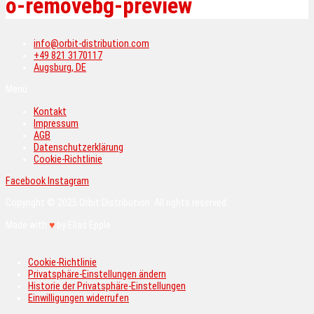
o-removebg-preview
info@orbit-distribution.com
+49 821 3170117
Augsburg, DE
Menü
Kontakt
Impressum
AGB
Datenschutzerklärung
Cookie-Richtlinie
Facebook
Instagram
Copyright © 2025 Orbit Distribution. All rights reserved.
Made with
♥
by Elias Epple
Cookie-Richtlinie
Privatsphäre-Einstellungen ändern
Historie der Privatsphäre-Einstellungen
Einwilligungen widerrufen