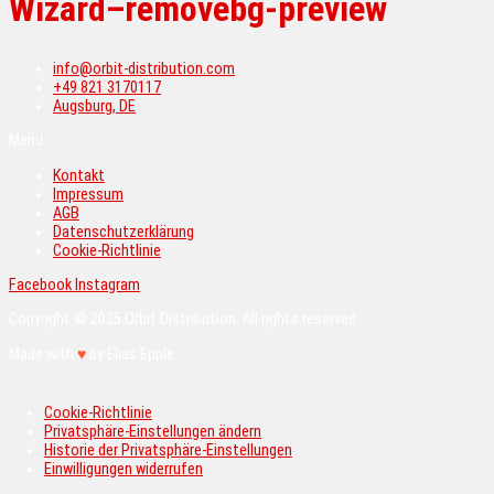
Wizard–removebg-preview
info@orbit-distribution.com
+49 821 3170117
Augsburg, DE
Menü
Kontakt
Impressum
AGB
Datenschutzerklärung
Cookie-Richtlinie
Facebook
Instagram
Copyright © 2025 Orbit Distribution. All rights reserved.
Made with
♥
by Elias Epple
Cookie-Richtlinie
Privatsphäre-Einstellungen ändern
Historie der Privatsphäre-Einstellungen
Einwilligungen widerrufen