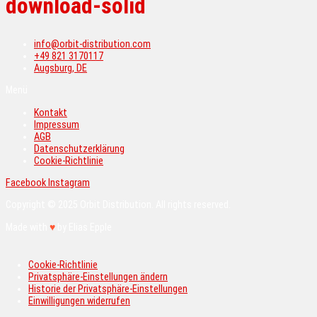
download-solid
info@orbit-distribution.com
+49 821 3170117
Augsburg, DE
Menü
Kontakt
Impressum
AGB
Datenschutzerklärung
Cookie-Richtlinie
Facebook
Instagram
Copyright © 2025 Orbit Distribution. All rights reserved.
Made with
♥
by Elias Epple
Cookie-Richtlinie
Privatsphäre-Einstellungen ändern
Historie der Privatsphäre-Einstellungen
Einwilligungen widerrufen