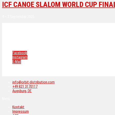
ICF CANOE SLALOM WORLD CUP FINA
4 – 7 September 2025
Kontakt
Impressum
AGB
Datenschutzerklärung
Cookie-Richtlinie
Facebook
Instagram
E-Mail
Copyright © 2026 Orbit Distribution.
All rights reserved.
info@orbit-distribution.com
+49 821 3170117
Augsburg, DE
Menü
Kontakt
Impressum