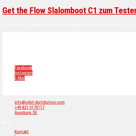
Get the Flow Slalomboot C1 zum Testen
Unser neues C1 Slalomboot in Zusammenarbeit mit Florian Breuer (” Flow”) i
Kontakt
Impressum
AGB
Datenschutzerklärung
Cookie-Richtlinie
Facebook
Instagram
E-Mail
Copyright © 2026 Orbit Distribution.
All rights reserved.
info@orbit-distribution.com
+49 821 3170117
Augsburg, DE
Menü
Kontakt