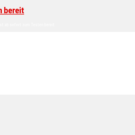
 bereit
st ab sofort zum Testen bereit.