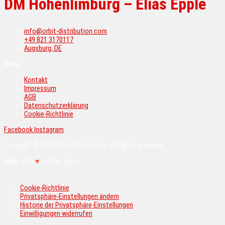
DM Hohenlimburg – Elias Epple
info@orbit-distribution.com
+49 821 3170117
Augsburg, DE
Menü
Kontakt
Impressum
AGB
Datenschutzerklärung
Cookie-Richtlinie
Facebook
Instagram
Copyright © 2025 Orbit Distribution. All rights reserved.
Made with
♥
by Elias Epple
Cookie-Richtlinie
Privatsphäre-Einstellungen ändern
Historie der Privatsphäre-Einstellungen
Einwilligungen widerrufen